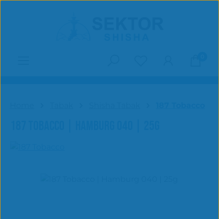
Zum Hauptinhalt springen
0
Du hast 0 Produk
Home
Tabak
Shisha Tabak
187 Tobacco
187 TOBACCO | HAMBURG 040 | 25G
Bildergalerie überspringen