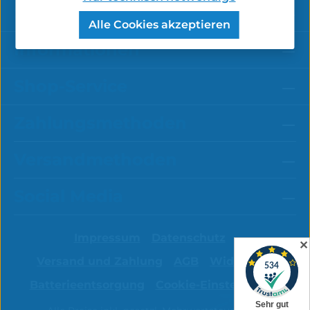
Service-Hotline
Alle Cookies akzeptieren
Informationen
Shop-Service
Zahlungsmethoden
Versandmethoden
Social Media
Impressum
Datenschutz
✕
Versand und Zahlung
AGB
Widerruf
Batterieentsorgung
Cookie-Einstellungen