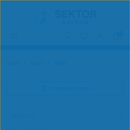
Zum Hauptinhalt springen
0
Du hast 0 Produk
Home
Shisha
Loco
Produkte filtern