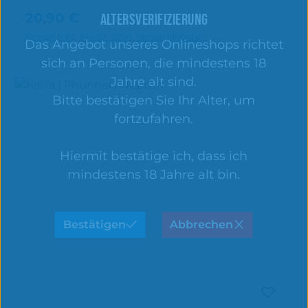
20,90 €
ALTERSVERIFIZIERUNG
Regulärer Preis:
In den Warenkorb
Preise inkl. MwSt. zzgl. Versandkosten
Das Angebot unseres Onlineshops richtet
sich an Personen, die mindestens 18
Jahre alt sind.
Bitte bestätigen Sie Ihr Alter, um
fortzufahren.
Hiermit bestätige ich, dass ich
mindestens 18 Jahre alt bin.
Bestätigen
Abbrechen