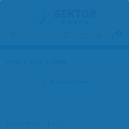
Zum Hauptinhalt springen
0
Du hast 0 Produk
Home
Köpfe
Kalifa
Produkte filtern