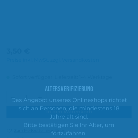
Regulärer Preis:
3,50 €
Preise inkl. MwSt. zzgl. Versandkosten
Sofort verfügbar, Lieferzeit: 1-4 Werktage
ALTERSVERIFIZIERUNG
Produkt Anzahl: Gib den gewünschten 
Das Angebot unseres Onlineshops richtet
sich an Personen, die mindestens 18
In den Warenkorb
Jahre alt sind.
Bitte bestätigen Sie Ihr Alter, um
Zum Merkzettel hinzufügen
fortzufahren.