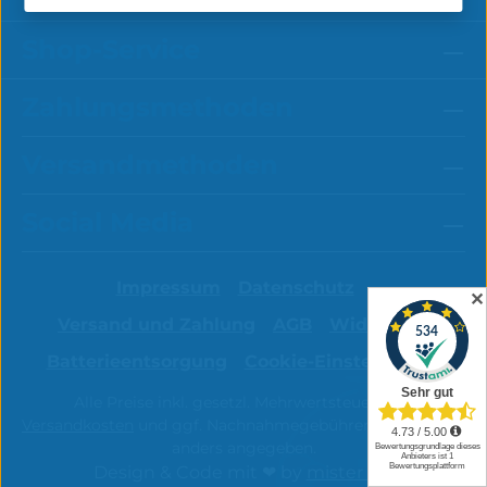
Shop-Service
Zahlungsmethoden
Versandmethoden
Social Media
Impressum
Datenschutz
✕
Versand und Zahlung
AGB
Widerruf
Batterieentsorgung
Cookie-Einstellungen
Alle Preise inkl. gesetzl. Mehrwertsteuer zzgl.
Versandkosten
und ggf. Nachnahmegebühren, wenn nicht
anders angegeben.
Design & Code mit ❤ by
mister bk!