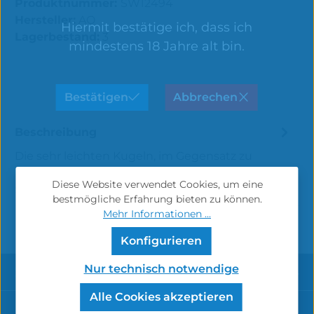
Produktnummer:
SW12494
Hersteller:
AO
Hiermit bestätige ich, dass ich
Lagerbestand:
3
mindestens 18 Jahre alt bin.
Bestätigen
Abbrechen
Beschreibung
Die sehr leichten Kugeln, im Gegensatz zu
Metallkugeln, verbessern den Durchzug der
Diese Website verwendet Cookies, um eine
Shisha und verklemmen sich nicht so leic…
Mehr
bestmögliche Erfahrung bieten zu können.
Mehr Informationen ...
Konfigurieren
Service-Hotline
Nur technisch notwendige
Alle Cookies akzeptieren
Informationen