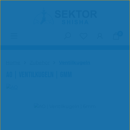
Zum Hauptinhalt springen
0
Du hast 0 Produk
Home
Zubehör
Ventilkugeln
AO | VENTILKUGELN | 6MM
Bildergalerie überspringen