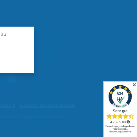
 zu
Social Media
✕
orgung
Cookie-Einstellungen
enn nicht anders angegeben.