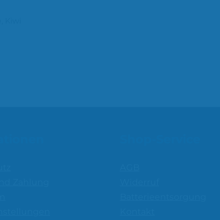
, Kiwi
ationen
Shop-Service
utz
AGB
nd Zahlung
Widerruf
m
Batterieentsorgung
nstellungen
Kontakt