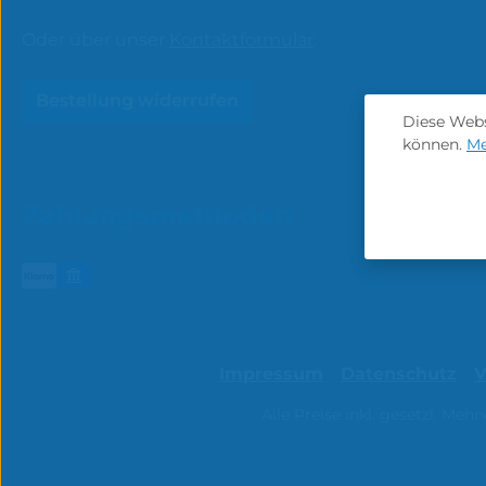
Oder über unser
Kontaktformular
.
Bestellung widerrufen
Diese Webs
können.
Me
Zahlungsmethoden
Impressum
Datenschutz
V
Alle Preise inkl. gesetzl. Meh