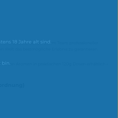
ens 18 Jahre alt sind.
n. All dies wurde von einem Team professioneller
n Welt das bestmögliche Erlebnis zu garantieren.
 bin.
ie neuen Aromen in praktischen 120g Dosen erhältlich -
rordnung)