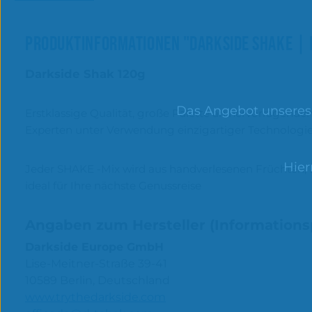
PRODUKTINFORMATIONEN "DARKSIDE SHAKE | I
Darkside Shak 120g
Das Angebot unseres O
Erstklassige Qualität, große Palette an hervorragend
Experten unter Verwendung einzigartiger Technologie
Hier
Jeder SHAKE -Mix wird aus handverlesenen Früchten, Be
ideal für Ihre nächste Genussreise
Angaben zum Hersteller (Informations
Darkside Europe GmbH
Lise-Meitner-Straße 39-41
10589 Berlin, Deutschland
www.trythedarkside.com