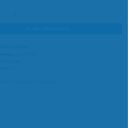
 Anzahl: Gib den gewünschten Wert e
In den Warenkorb
ttel hinzufügen
ummer:
SW15128
Darkside
and:
4
RSPRÜFUNG NOTWENDIG