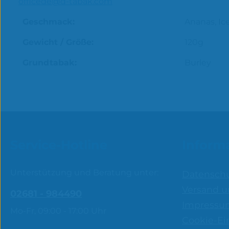
officede@d-tabak.com
Geschmack:
Ananas, Ice
Gewicht / Größe:
120g
Grundtabak:
Burley
Service-Hotline
Inform
Unterstützung und Beratung unter:
Datensch
Versand u
02681 - 984490
Impressu
Mo-Fr, 09:00 - 17:00 Uhr
Cookie-Ei