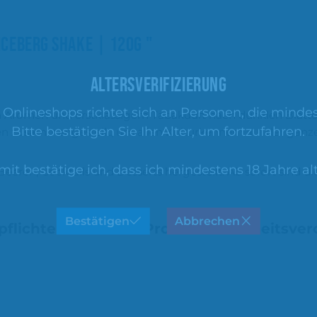
CEBERG SHAKE | 120G "
ALTERSVERIFIZIERUNG
nlineshops richtet sich an Personen, die mindest
en Aromen und erstklassigem Tabakduft nach dunklen Blätter
Bitte bestätigen Sie Ihr Alter, um fortzufahren.
n zusammengestellt, um allen Kulturkennern auf der ganze
mit bestätige ich, dass ich mindestens 18 Jahre alt
eren, Cocktails und Desserts hergestellt. Ab sofort sind d
Bestätigen
Abbrechen
pflichten zur GPSR Produktsicherheitsve