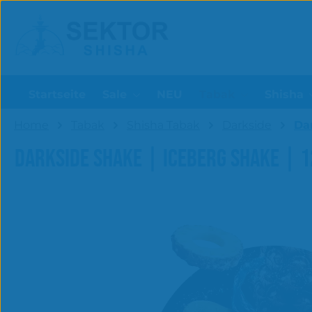
um Hauptinhalt springen
Zur Suche springen
Startseite
Sale
NEU
Tabak
Shisha
Home
Tabak
Shisha Tabak
Darkside
Da
DARKSIDE SHAKE | ICEBERG SHAKE | 
Bildergalerie überspringen