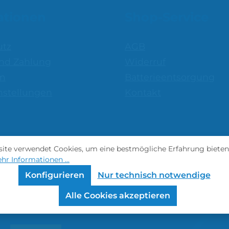
ationen
Shop-Service
utz
AGB
nd Zahlung
Widerruf
m
Batterieentsorgung
nstellungen
Kontakt
ite verwendet Cookies, um eine bestmögliche Erfahrung bieten
hr Informationen ...
Konfigurieren
Nur technisch notwendige
Alle Cookies akzeptieren
Versandmethoden