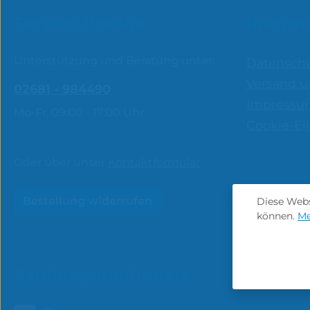
Service-Hotline
Inform
Unterstützung und Beratung unter:
Datensch
Versand u
02681 - 984490
Impressu
Mo-Fr, 09:00 - 17:00 Uhr
Cookie-Ei
Oder über unser
Kontaktformular
.
Bestellung widerrufen
Diese Webs
können.
Me
Zahlungsmethoden