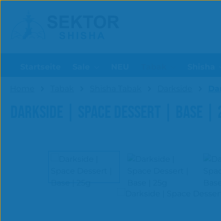
um Hauptinhalt springen
Zur Suche springen
Startseite
Sale
NEU
Tabak
Shisha
Home
Tabak
Shisha Tabak
Darkside
Da
DARKSIDE | SPACE DESSERT | BASE | 
Bildergalerie überspringen