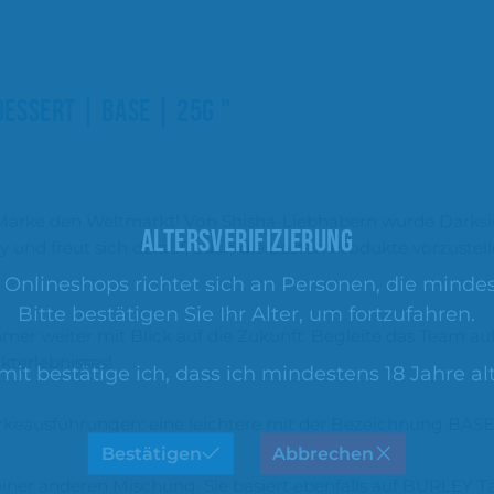
ESSERT | BASE | 25G "
-Marke den Weltmarkt! Von Shisha-Liebhabern wurde Darksi
ALTERSVERIFIZIERUNG
nd freut sich darauf, euch die besten Produkte vorzustelle
nlineshops richtet sich an Personen, die mindest
Bitte bestätigen Sie Ihr Alter, um fortzufahren.
mmer weiter mit Blick auf die Zukunft. Begleite das Team a
kterlebnisses!
mit bestätige ich, dass ich mindestens 18 Jahre alt
ärkeausführungen: eine leichtere mit der Bezeichnung BAS
Bestätigen
Abbrechen
ner anderen Mischung. Sie basiert ebenfalls auf BURLEY Tab