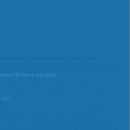
de für Shisha-Liebhaber auf der ganzen Welt
n, die Russland zu bieten hat. Lasst euch auf Darkside
ens 18 Jahre alt sind.
uf dem Weg in Richtung großartiger Technologie,
 bin.
E und eine stärkere mit der Bezeichnung CORE.
ak, allerdings mit einem Hauch von Virginia. Core ist