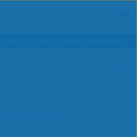
0
Du hast 0 Produk
Zubehör
Bowls
BUNDLE-KONFIGURATOR
reis:
€
ramm
(19,96 € / 100 Gramm)
. MwSt. zzgl. Versandkosten
rfügbar, Lieferzeit: 1-4 Werktage