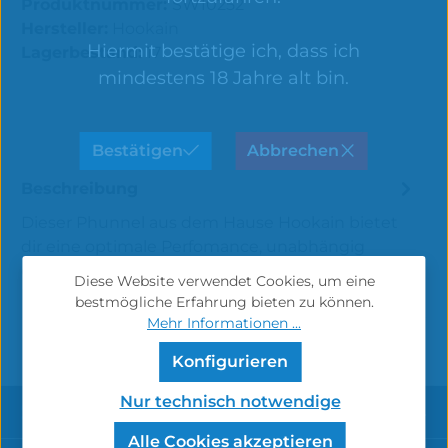
Produktnummer:
SW10252
Hersteller:
Hookain
Hiermit bestätige ich, dass ich
Lagerbestand:
17
mindestens 18 Jahre alt bin.
Bestätigen
Abbrechen
Beschreibung
Dieser Phunnel aus dem Hause Hookain bietet
dir eine optimale Perfomance, unabhängig
davon, mit welchem Tabak du die Bowl be…
Diese Website verwendet Cookies, um eine
Mehr
bestmögliche Erfahrung bieten zu können.
Mehr Informationen ...
Konfigurieren
Nur technisch notwendige
Service-Hotline
Alle Cookies akzeptieren