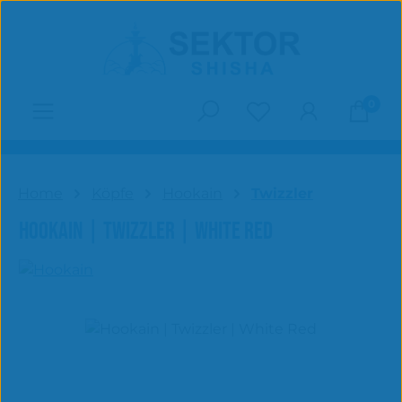
Zum Hauptinhalt springen
0
Du hast 0 Produk
Home
Köpfe
Hookain
Twizzler
HOOKAIN | TWIZZLER | WHITE RED
Bildergalerie überspringen