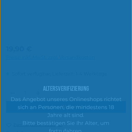
Regulärer Preis:
19,90 €
Preise inkl. MwSt. zzgl. Versandkosten
Sofort verfügbar, Lieferzeit: 1-4 Werktage
ALTERSVERIFIZIERUNG
Produkt Anzahl: Gib den gewünschten 
Das Angebot unseres Onlineshops richtet
sich an Personen, die mindestens 18
In den Warenkorb
Jahre alt sind.
Bitte bestätigen Sie Ihr Alter, um
Zum Merkzettel hinzufügen
fortzufahren.