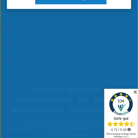
Informationen
Shop-Service
Zahlungsmethoden
Versandmethoden
Social Media
Impressum
Datenschutz
✕
Versand und Zahlung
AGB
Widerruf
Batterieentsorgung
Cookie-Einstellungen
Alle Preise inkl. gesetzl. Mehrwertsteuer zzgl.
Versandkosten
und ggf. Nachnahmegebühren, wenn nicht
anders angegeben.