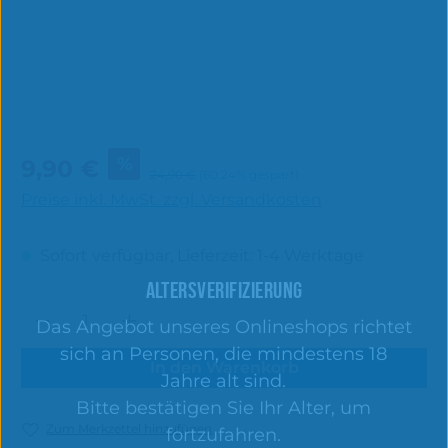
Verkaufspreis:
%
9,90 €
Regulärer Preis:
24,90 €
(60.24% gespart)
Preise inkl. MwSt. zzgl. Versandkosten
Sofort verfügbar, Lieferzeit: 1-4 Werktage
ALTERSVERIFIZIERUNG
Produkt Anzahl: Gib den gewünschten 
Das Angebot unseres Onlineshops richtet
sich an Personen, die mindestens 18
In den Warenkorb
Jahre alt sind.
Bitte bestätigen Sie Ihr Alter, um
Zum Merkzettel hinzufügen
fortzufahren.