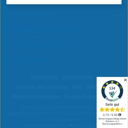
Shop-Service
Zahlungsmethoden
Versandmethoden
Social Media
Impressum
Datenschutz
✕
Versand und Zahlung
AGB
Widerruf
Batterieentsorgung
Cookie-Einstellungen
Alle Preise inkl. gesetzl. Mehrwertsteuer zzgl.
Versandkosten
und ggf. Nachnahmegebühren, wenn nicht
anders angegeben.
Design & Code mit ❤ by
mister bk!