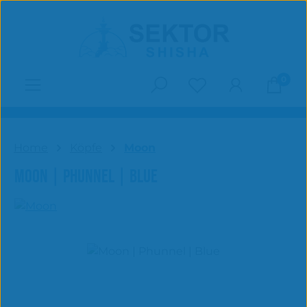
Zum Hauptinhalt springen
0
Du hast 0 Produk
Home
Köpfe
Moon
MOON | PHUNNEL | BLUE
Bildergalerie überspringen