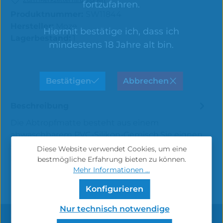
fortzufahren.
Produktnummer:
SW11844
Hersteller:
Moze
Hiermit bestätige ich, dass ich
Lagerbestand:
1
mindestens 18 Jahre alt bin.
Bestätigen
Abbrechen
Beschreibung
Die Abtropfmatte besteht aus einem
abwaschbarem PVC-Silikon-Gemisch.Sie eignen
sich perfekt für das Abtrocknen deiner Shisha…
Diese Website verwendet Cookies, um eine
Mehr
bestmögliche Erfahrung bieten zu können.
Mehr Informationen ...
Konfigurieren
Nur technisch notwendige
Service-Hotline