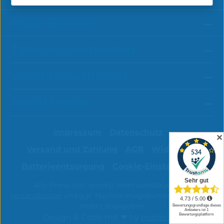
Shop-Service
Zahlungsmethoden
Versandmethoden
Social Media
Impressum
Datenschutz
✕
Versand und Zahlung
AGB
Widerruf
Batterieentsorgung
Cookie-Einstellungen
Alle Preise inkl. gesetzl. Mehrwertsteuer zzgl.
Versandkosten
und ggf. Nachnahmegebühren, wenn nicht
anders angegeben.
Design & Code mit ❤ by
mister bk!