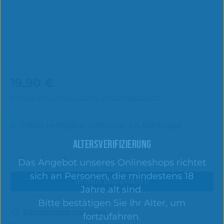
Regulärer Preis:
19,90 €
Preise inkl. MwSt. zzgl. Versandkosten
Sofort verfügbar, Lieferzeit: 1-4 Werktage
ALTERSVERIFIZIERUNG
Produkt Anzahl: Gib den gewünschten 
Das Angebot unseres Onlineshops richtet
sich an Personen, die mindestens 18
In den Warenkorb
Jahre alt sind.
Bitte bestätigen Sie Ihr Alter, um
Zum Merkzettel hinzufügen
fortzufahren.