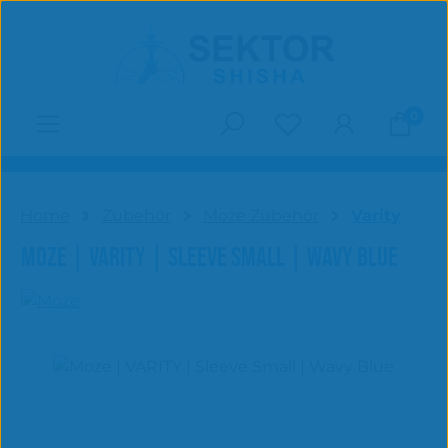
Zum Hauptinhalt springen
0
Du hast 0 Produk
Home
Zubehör
Moze Zubehör
Varity
MOZE | VARITY | SLEEVE SMALL | WAVY BLUE
Bildergalerie überspringen