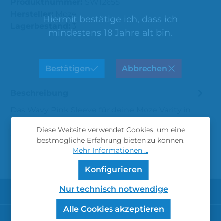
Produktnummer:
SW12655
Hersteller:
Moze
Hiermit bestätige ich, dass ich
Lagerbestand:
3
mindestens 18 Jahre alt bin.
Bestätigen
Abbrechen
Beschreibung
Das Wavy Pink Sleeve für deine Moze Varity in
der Small Variante eignet sich ideal zum
Diese Website verwendet Cookies, um eine
Austauschen und Wechseln. Mit dem Sle…
Mehr
bestmögliche Erfahrung bieten zu können.
Mehr Informationen ...
Konfigurieren
Service-Hotline
Nur technisch notwendige
Alle Cookies akzeptieren
Informationen