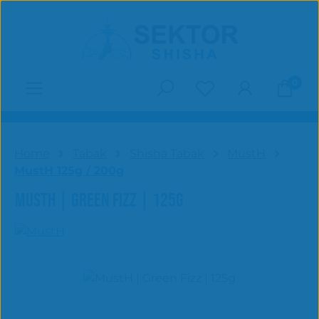
Zum Hauptinhalt springen
0
Du hast 0 Produk
Home
Tabak
Shisha Tabak
MustH
MustH 125g / 200g
MUSTH | GREEN FIZZ | 125G
Bildergalerie überspringen