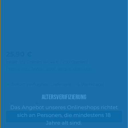
Regulärer Preis:
25,90 €
Inhalt:
125 Gramm
(41,44 € / 200 Gramm)
Preise inkl. MwSt. zzgl. Versandkosten
Sofort verfügbar, Lieferzeit: 1-4 Werktage
ALTERSVERIFIZIERUNG
Produkt Anzahl: Gib den gewünschten 
Das Angebot unseres Onlineshops richtet
sich an Personen, die mindestens 18
In den Warenkorb
Jahre alt sind.