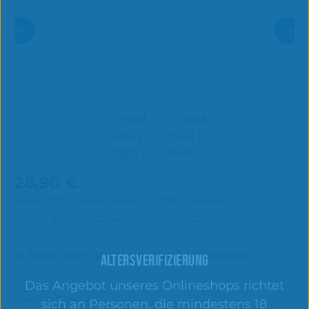
Regulärer Preis:
28,90 €
Inhalt:
200 Gramm
(144,50 € / 1000 Gramm)
Preise inkl. MwSt. zzgl. Versandkosten
Sofort verfügbar, Lieferzeit: 1-4 Werktage
ALTERSVERIFIZIERUNG
Das Angebot unseres Onlineshops richtet
Produkt Anzahl: Gib den gewünschten 
sich an Personen, die mindestens 18