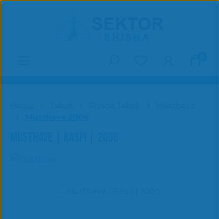
Zum Hauptinhalt springen
0
Du hast 0 Produk
Home
Tabak
Shisha Tabak
Musthave
Musthave 200g
MUSTHAVE | RASPI | 200G
Bildergalerie überspringen