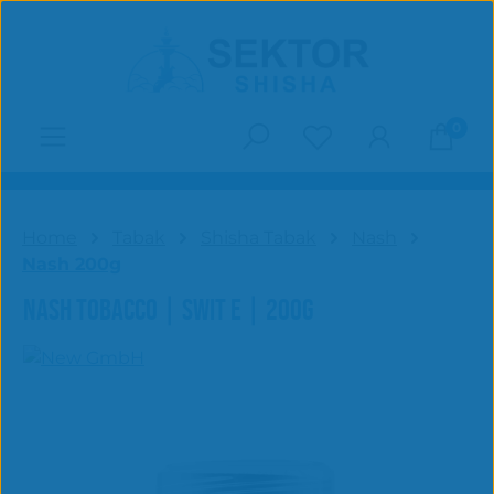
Zum Hauptinhalt springen
0
Du hast 0 Produk
Home
Tabak
Shisha Tabak
Nash
Nash 200g
NASH TOBACCO | SWIT E | 200G
Bildergalerie überspringen