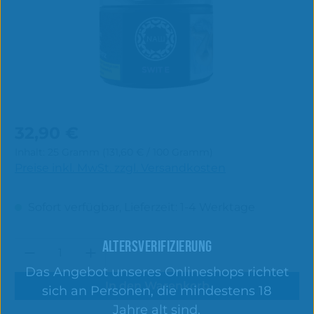
Regulärer Preis:
32,90 €
Inhalt:
25 Gramm
(131,60 € / 100 Gramm)
Preise inkl. MwSt. zzgl. Versandkosten
Sofort verfügbar, Lieferzeit: 1-4 Werktage
ALTERSVERIFIZIERUNG
Produkt Anzahl: Gib den gewünschten 
Das Angebot unseres Onlineshops richtet
In den Warenkorb
sich an Personen, die mindestens 18
Jahre alt sind.