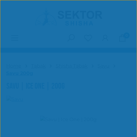
Zum Hauptinhalt springen
0
Du hast 0 Produk
Home
Tabak
Shisha Tabak
Savu
Savu 200g
SAVU | ICE ONE | 200G
Bildergalerie überspringen