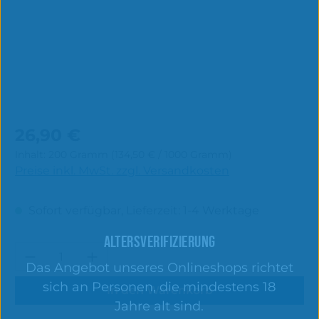
Regulärer Preis:
26,90 €
Inhalt:
200 Gramm
(134,50 € / 1000 Gramm)
Preise inkl. MwSt. zzgl. Versandkosten
Sofort verfügbar, Lieferzeit: 1-4 Werktage
ALTERSVERIFIZIERUNG
Produkt Anzahl: Gib den gewünschten 
Das Angebot unseres Onlineshops richtet
sich an Personen, die mindestens 18
In den Warenkorb
Jahre alt sind.