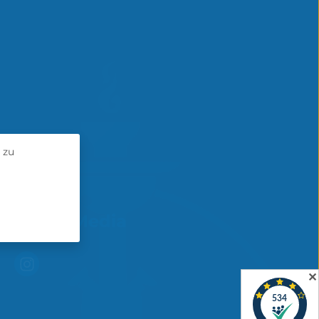
 zu
Social Media
✕