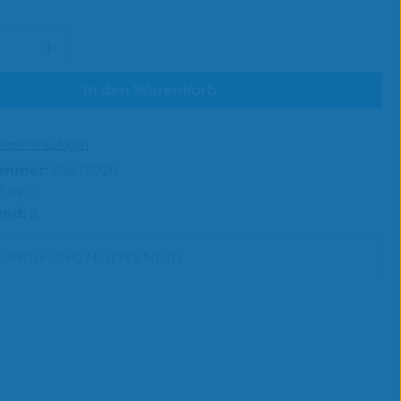
 Anzahl: Gib den gewünschten Wert e
In den Warenkorb
ttel hinzufügen
ummer:
SW15026
Savu
and:
2
RSPRÜFUNG NOTWENDIG