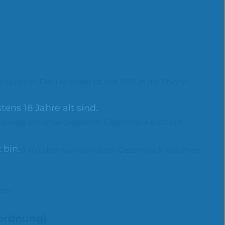
lität. Der Hersteller ist seit 2017 in der Shisha-
ens 18 Jahre alt sind.
, sodass ein unvergesslicher Geschmack entsteht.
 bin.
n kombiniert mit dem vollmundigen Geschmack möchten
ren.
rordnung)