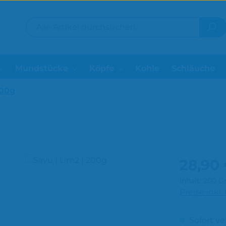
Mundstücke
Köpfe
Kohle
Schläuche
200g
Regulärer P
28,90
Inhalt:
200 
Preise inkl
Sofort ve