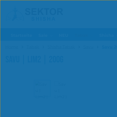
um Hauptinhalt springen
Zur Suche springen
Startseite
Sale
NEU
Tabak
Shisha
Home
Tabak
Shisha Tabak
Savu
Savu 
SAVU | LIM2 | 200G
Bildergalerie überspringen