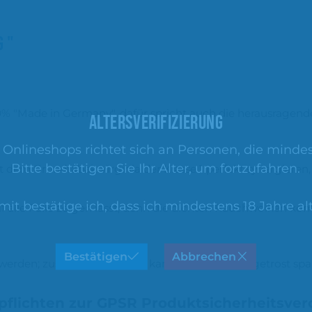
 "
"Made in Germany", dafür spricht auch die herausragende Qua
ALTERSVERIFIZIERUNG
nlineshops richtet sich an Personen, die mindest
Bitte bestätigen Sie Ihr Alter, um fortzufahren.
t dem Grundtabak Virginia der Klasse 1 perfekt synergieren
mit bestätige ich, dass ich mindestens 18 Jahre alt
 auf alle Fälle zeigen lässt, denn die dichten Rauchwolke
Bestätigen
Abbrechen
rden; zusätzliche Molasse kann man sich hier getrost spa
pflichten zur GPSR Produktsicherheitsve