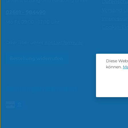
Unterstützung und Beratung unter:
Datensch
Versand u
02681 - 984490
Impressu
Mo-Fr, 09:00 - 17:00 Uhr
Cookie-Ei
Oder über unser
Kontaktformular
.
Bestellung widerrufen
Diese Webs
können.
Me
Zahlungsmethoden