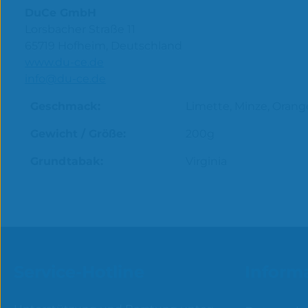
DuCe GmbH
Lorsbacher Straße 11
65719 Hofheim, Deutschland
www.du-ce.de
info@du-ce.de
Geschmack:
Limette, Minze, Orange
Gewicht / Größe:
200g
Grundtabak:
Virginia
Service-Hotline
Inform