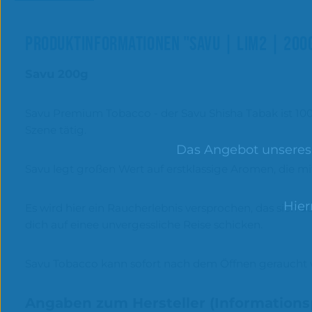
PRODUKTINFORMATIONEN "SAVU | LIM2 | 200G
Savu 200g
Savu Premium Tobacco - der Savu Shisha Tabak ist 100% 
Szene tätig.
Das Angebot unseres O
Savu legt großen Wert auf erstklassige Aromen, die mi
Hier
Es wird hier ein Raucherlebnis versprochen, das sich
dich auf einee unvergessliche Reise schicken.
Savu Tobacco kann sofort nach dem Öffnen geraucht we
Angaben zum Hersteller (Informations