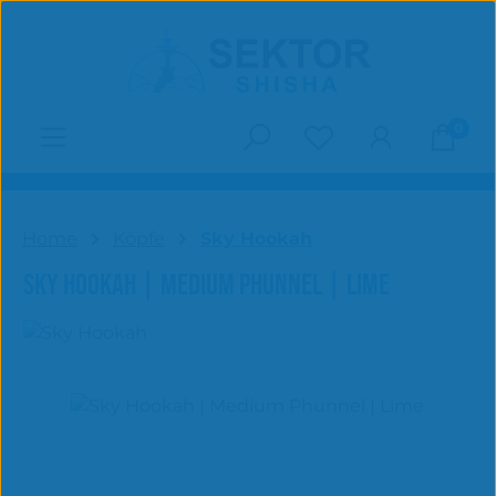
Zum Hauptinhalt springen
0
Du hast 0 Produk
Home
Köpfe
Sky Hookah
SKY HOOKAH | MEDIUM PHUNNEL | LIME
Bildergalerie überspringen