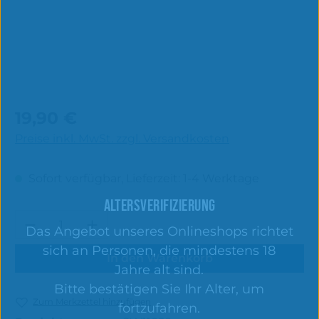
Regulärer Preis:
19,90 €
Preise inkl. MwSt. zzgl. Versandkosten
Sofort verfügbar, Lieferzeit: 1-4 Werktage
ALTERSVERIFIZIERUNG
Produkt Anzahl: Gib den gewünschten 
Das Angebot unseres Onlineshops richtet
sich an Personen, die mindestens 18
In den Warenkorb
Jahre alt sind.
Bitte bestätigen Sie Ihr Alter, um
Zum Merkzettel hinzufügen
fortzufahren.