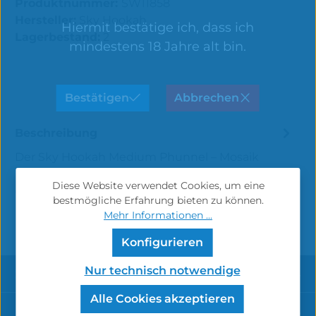
Produktnummer:
SW11858
Hersteller:
Sky Hookah
Hiermit bestätige ich, dass ich
Lagerbestand:
2
mindestens 18 Jahre alt bin.
Bestätigen
Abbrechen
Beschreibung
Der Sky Hookah Medium Phunnel – Mosaik
Yellow eignet sich ideal für den Kaloud Lotus
Diese Website verwendet Cookies, um eine
oder auch das Rauchen mit Alufolie. Das…
Mehr
bestmögliche Erfahrung bieten zu können.
Mehr Informationen ...
Konfigurieren
Service-Hotline
Nur technisch notwendige
Alle Cookies akzeptieren
Informationen