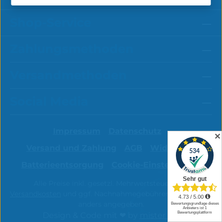
Shop-Service
Zahlungsmethoden
Versandmethoden
Social Media
Impressum
Datenschutz
✕
Versand und Zahlung
AGB
Widerruf
Batterieentsorgung
Cookie-Einstellungen
Alle Preise inkl. gesetzl. Mehrwertsteuer zzgl.
Versandkosten
und ggf. Nachnahmegebühren, wenn nicht
anders angegeben.
Design & Code mit ❤ by
mister bk!