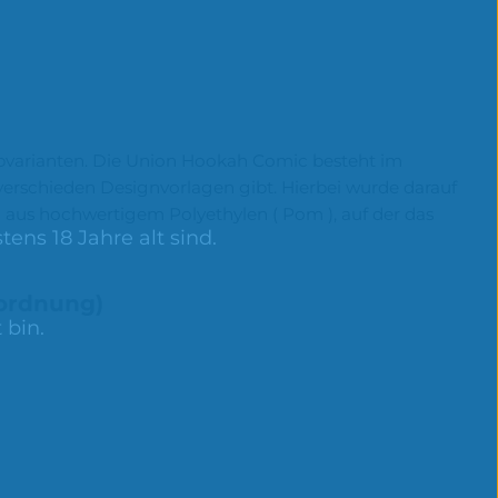
bvarianten. Die Union Hookah Comic besteht im
en verschieden Designvorlagen gibt. Hierbei wurde darauf
 aus hochwertigem Polyethylen ( Pom ), auf der das
ens 18 Jahre alt sind.
rordnung)
 bin.