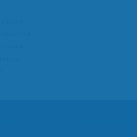
bis 60 cm)
l, Kunststoff
Soft Touch
rschluss
hl
ationen
Shop-Service