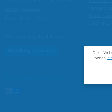
Datensch
Versand u
02681 - 984490
Impressu
Mo-Fr, 09:00 - 17:00 Uhr
Cookie-Ei
Oder über unser
Kontaktformular
.
Bestellung widerrufen
Diese Webs
können.
Me
Zahlungsmethoden