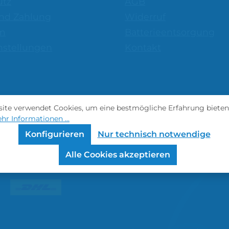
utz
AGB
nd Zahlung
Widerruf
m
Batterieentsorgung
nstellungen
Kontakt
ite verwendet Cookies, um eine bestmögliche Erfahrung bieten
hr Informationen ...
Konfigurieren
Nur technisch notwendige
Alle Cookies akzeptieren
Versandmethoden