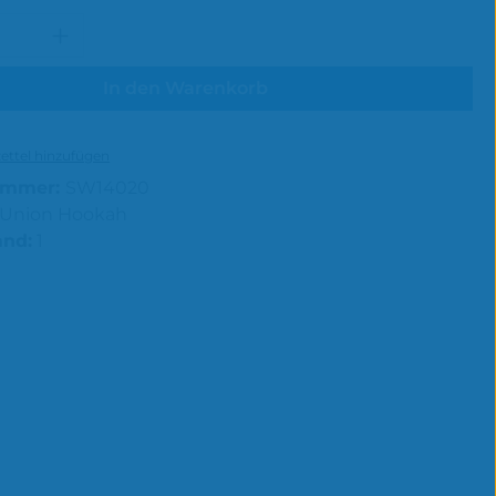
 Anzahl: Gib den gewünschten Wert e
In den Warenkorb
ttel hinzufügen
ummer:
SW14020
Union Hookah
and:
1