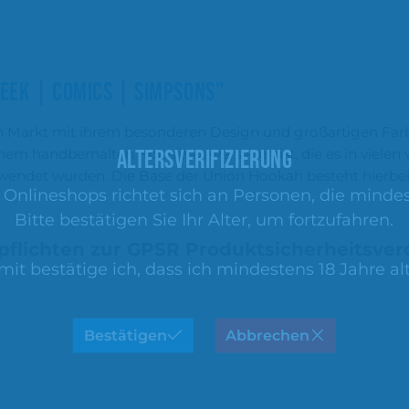
EEK | COMICS | SIMPSONS"
 Markt mit ihrem besonderen Design und großartigen Far
ALTERSVERIFIZIERUNG
einem handbemalten Holzsleeve
versehen ist, die es in viel
rwendet wurden. Die Base der Union Hookah besteht hierbei
nlineshops richtet sich an Personen, die mindest
Bitte bestätigen Sie Ihr Alter, um fortzufahren.
pflichten zur GPSR Produktsicherheitsve
mit bestätige ich, dass ich mindestens 18 Jahre alt
Bestätigen
Abbrechen