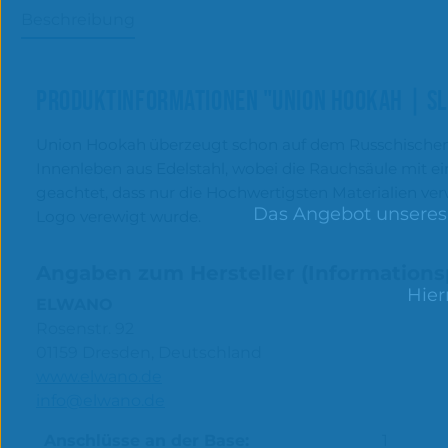
Beschreibung
PRODUKTINFORMATIONEN "UNION HOOKAH | SL
Union Hookah
ü
berzeugt schon auf dem Russchischen
Innenleben aus Edelstahl, wobei die Rauchs
ä
ule mit 
geachtet, dass nur die Hochwertigsten Materialien ve
Das Angebot unseres O
Logo verewigt wurde.
Angaben zum Hersteller (Informations
Hier
ELWANO
Rosenstr. 92
01159 Dresden, Deutschland
www.elwano.de
info@elwano.de
Anschlüsse an der Base:
1