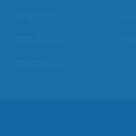
Farbe der Bowl:
Clear
Größe:
Mittel (
Material:
Edelstah
Material Schläuche:
Silikon 
Verschlussart:
Steckve
Material Mundstücke:
Edelsta
Service-Hotline
Inform
Unterstützung und Beratung unter: