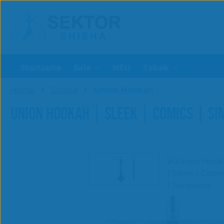
um Hauptinhalt springen
Zur Suche springen
Startseite
Sale
NEU
Tabak
Shisha
Home
Shisha
Union Hookah
UNION HOOKAH | SLEEK | COMICS | S
Bildergalerie überspringen