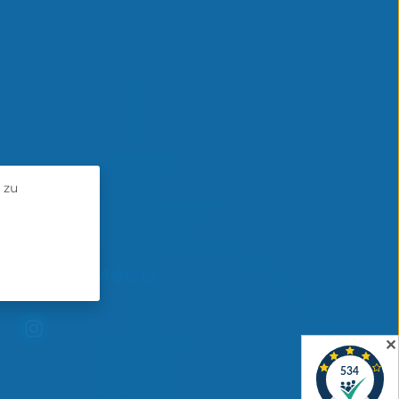
 zu
Social Media
✕