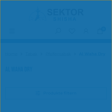
Zum Hauptinhalt springen
0
Du hast 0 Produk
Home
Tabak
Pfeifentabak
Al Waha Dry
AL WAHA DRY
Produkte filtern