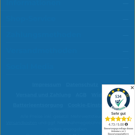
Informationen
Shop-Service
Zahlungsmethoden
Versandmethoden
Social Media
Impressum
Datenschutz
✕
Versand und Zahlung
AGB
Widerruf
Batterieentsorgung
Cookie-Einstellungen
Alle Preise inkl. gesetzl. Mehrwertsteuer zzgl.
Versandkosten
und ggf. Nachnahmegebühren, wenn nicht
anders angegeben.