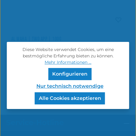
AL WAHA | TWO APP | 100G
Diese Website verwendet Cookies, um eine
bestmögliche Erfahrung bieten zu können.
Inhalt:
20 Gramm
(89,50 € / 100 Gramm)
Mehr Informationen ...
Konfigurieren
17,90 €
Regulärer Preis:
In den Warenkorb
Nur technisch notwendige
Preise inkl. MwSt. zzgl. Versandkosten
Alle Cookies akzeptieren
Service-Hotline