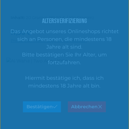
Inhalt:
20 Gramm
(89,50 € / 100 Gramm)
ALTERSVERIFIZIERUNG
Das Angebot unseres Onlineshops richtet
17,90 €
Regulärer Preis:
In den Warenkorb
sich an Personen, die mindestens 18
Preise inkl. MwSt. zzgl. Versandkosten
Jahre alt sind.
Bitte bestätigen Sie Ihr Alter, um
fortzufahren.
Hiermit bestätige ich, dass ich
mindestens 18 Jahre alt bin.
Bestätigen
Abbrechen