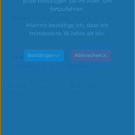
Bitte bestätigen Sie Ihr Alter, um
fortzufahren.
Mamay Custom | Mini | Black - Fucsia
Hiermit bestätige ich, dass ich
mindestens 18 Jahre alt bin.
Bestätigen
Abbrechen
249,90 €
Regulärer Preis:
In den Warenkorb
Preise inkl. MwSt. zzgl. Versandkosten