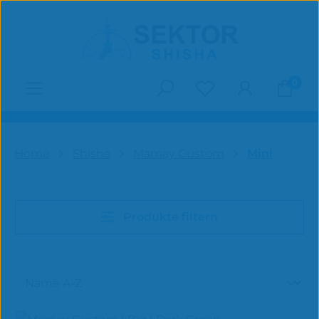
Zum Hauptinhalt springen
0
Du hast 0 Produk
Home
Shisha
Mamay Custom
Mini
Produkte filtern