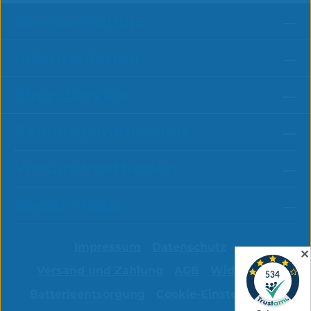
Service-Hotline
Informationen
Shop-Service
Zahlungsmethoden
Versandmethoden
Social Media
Impressum
Datenschutz
✕
Versand und Zahlung
AGB
Widerruf
Batterieentsorgung
Cookie-Einstellungen