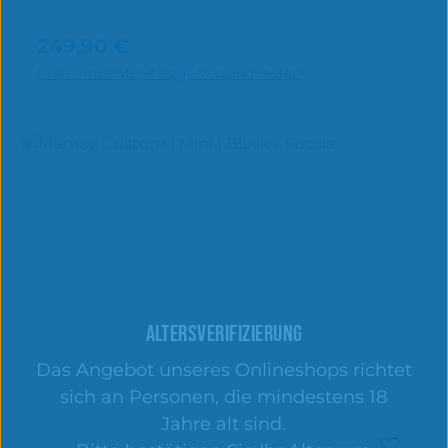
249,90 €
Regulärer Preis:
In den Warenkorb
Preise inkl. MwSt. zzgl. Versandkosten
ALTERSVERIFIZIERUNG
Das Angebot unseres Onlineshops richtet
sich an Personen, die mindestens 18
Jahre alt sind.