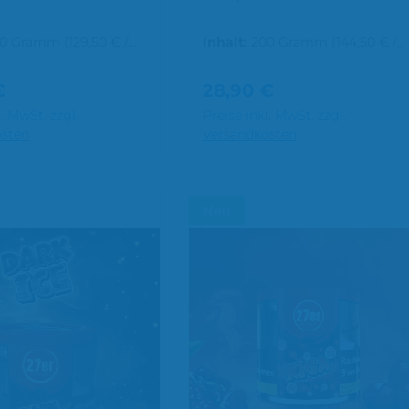
00 Gramm
(129,50 € /
Inhalt:
200 Gramm
(144,50 € /
mm)
1000 Gramm)
€
28,90 €
r Preis:
Regulärer Preis:
l. MwSt. zzgl.
Preise inkl. MwSt. zzgl.
den Warenkorb
In den Warenkorb
osten
Versandkosten
Neu