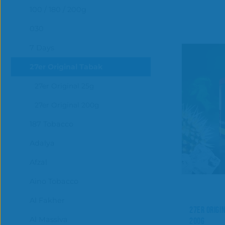
100 / 180 / 200g
030
7 Days
27er Original Tabak
27er Original 25g
27er Original 200g
187 Tobacco
Adalya
Afzal
Aino Tobacco
Al Fakher
27ER ORIGI
Al Massiva
200G