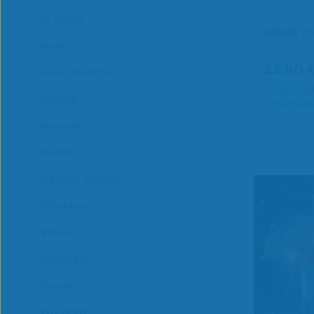
Al Waha
Inhalt:
2
1000 Gra
Anda
25,90 
Reguläre
Aqua Mentha
Preise ink
In 
Argileh
Versandk
Ayreeze
Babos
Banger Tobacco
Blackburn
Blaze
Brohood
Brusko
ByCandy