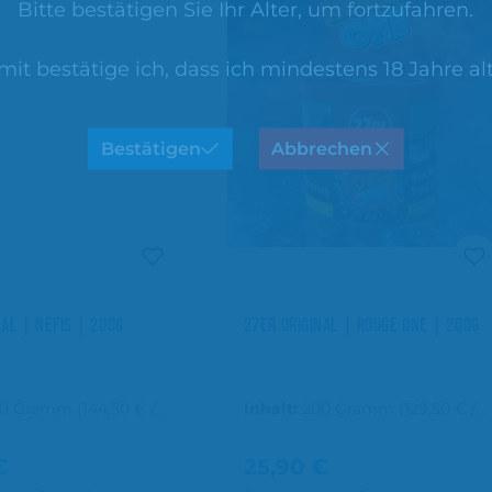
Bitte bestätigen Sie Ihr Alter, um fortzufahren.
mit bestätige ich, dass ich mindestens 18 Jahre alt
Bestätigen
Abbrechen
NAL | NEFIS | 200G
27ER ORIGINAL | ROUGE ONE | 200G
00 Gramm
(144,50 € /
Inhalt:
200 Gramm
(129,50 € /
mm)
1000 Gramm)
€
25,90 €
r Preis:
Regulärer Preis: