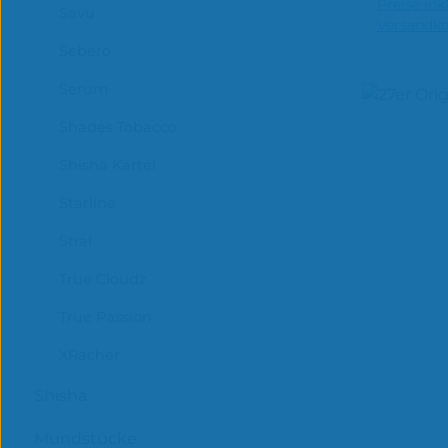
Preise ink
In 
Savu
Versandk
Sebero
Serum
Shades Tobacco
Shisha Kartel
Starline
Stral
True Cloudz
True Passion
XRacher
Shisha
Mundstücke