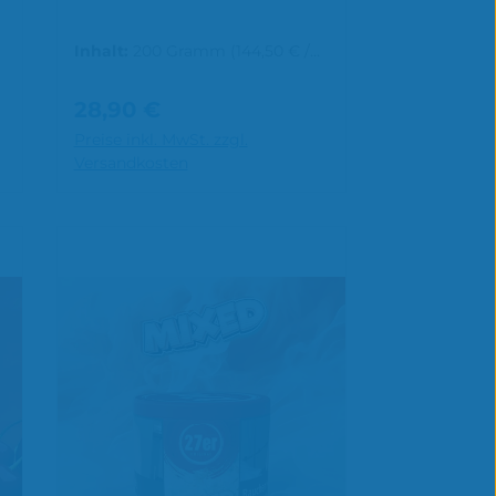
Inhalt:
200 Gramm
(144,50 € /
1000 Gramm)
28,90 €
Regulärer Preis:
Preise inkl. MwSt. zzgl.
In den Warenkorb
Versandkosten