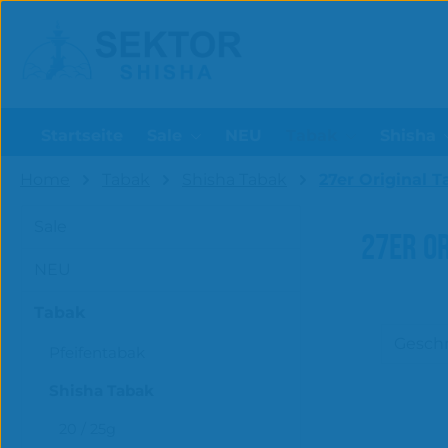
um Hauptinhalt springen
Zur Suche springen
Startseite
Sale
NEU
Tabak
Shisha
Home
Tabak
Shisha Tabak
27er Original 
Sale
27ER OR
NEU
Tabak
Gesc
Pfeifentabak
Shisha Tabak
20 / 25g