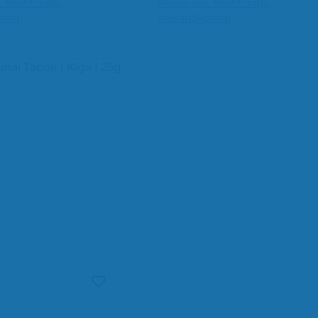
l. MwSt. zzgl.
Preise inkl. MwSt. zzgl.
den Warenkorb
In den Warenkorb
osten
Versandkosten