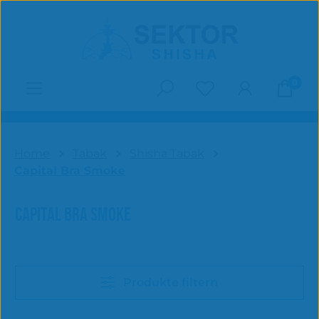
Zum Hauptinhalt springen
0
Du hast 0 Produk
Home
Tabak
Shisha Tabak
Capital Bra Smoke
CAPITAL BRA SMOKE
Produkte filtern