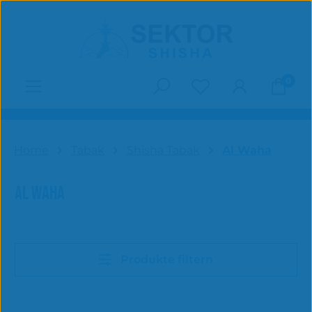
Zum Hauptinhalt springen
0
Du hast 0 Produk
Home
Tabak
Shisha Tabak
Al Waha
AL WAHA
Produkte filtern