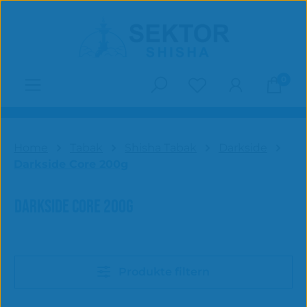
Zum Hauptinhalt springen
0
Du hast 0 Produk
Home
Tabak
Shisha Tabak
Darkside
Darkside Core 200g
DARKSIDE CORE 200G
Produkte filtern