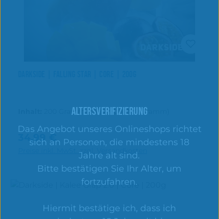
DARKSIDE | FALLING STAR | CORE | 200G
ALTERSVERIFIZIERUNG
Inhalt:
200 Gramm
(174,95 € / 1000 Gramm)
Das Angebot unseres Onlineshops richtet
34,99 €
Regulärer Preis:
sich an Personen, die mindestens 18
In den Warenkorb
Preise inkl. MwSt. zzgl. Versandkosten
Jahre alt sind.
Bitte bestätigen Sie Ihr Alter, um
fortzufahren.
Hiermit bestätige ich, dass ich