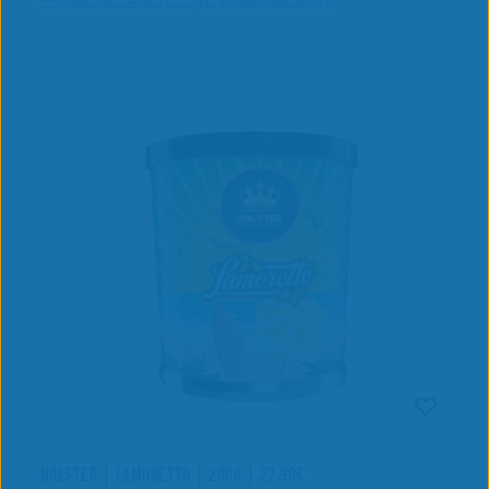
Preise inkl. MwSt. zzgl. Versandkosten
HOLSTER | LAMORETTO | 200G | 27,90€