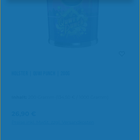
HOLSTER | QUWI PUNCH | 200G
Inhalt:
200 Gramm
(134,50 € / 1000 Gramm)
26,90 €
Regulärer Preis:
In den Warenkorb
Preise inkl. MwSt. zzgl. Versandkosten