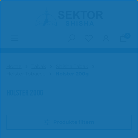
Zum Hauptinhalt springen
0
Du hast 0 Produk
Home
Tabak
Shisha Tabak
Holster Tobacco
Holster 200g
HOLSTER 200G
Produkte filtern