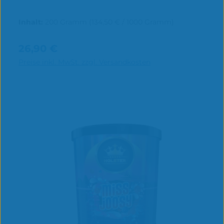
Inhalt:
200 Gramm
(134,50 € / 1000 Gramm)
26,90 €
Regulärer Preis:
In den Warenkorb
Preise inkl. MwSt. zzgl. Versandkosten