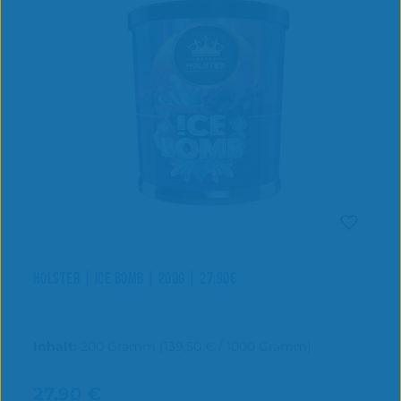
HOLSTER | ICE BOMB | 200G | 27,90€
Inhalt:
200 Gramm
(139,50 € / 1000 Gramm)
27,90 €
Regulärer Preis: