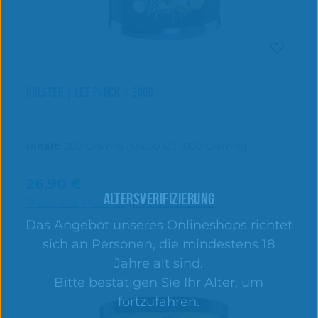
HOLSTER | LEE PUNCH | 200G
Inhalt:
200 Gramm
(134,50 € / 1000 Gramm)
26,90 €
Regulärer Preis:
In den Warenkorb
ALTERSVERIFIZIERUNG
Preise inkl. MwSt. zzgl. Versandkosten
Das Angebot unseres Onlineshops richtet
sich an Personen, die mindestens 18
Jahre alt sind.
Bitte bestätigen Sie Ihr Alter, um
fortzufahren.